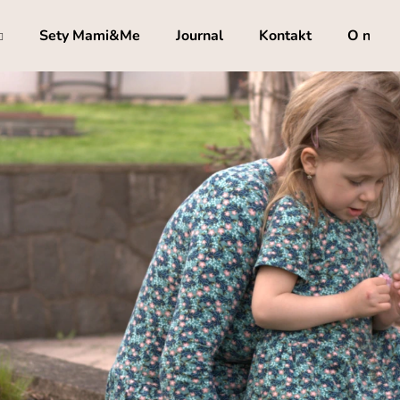
Sety Mami&Me
Journal
Kontakt
O nás
Co potřebujete najít?
HLEDAT
Doporučujeme