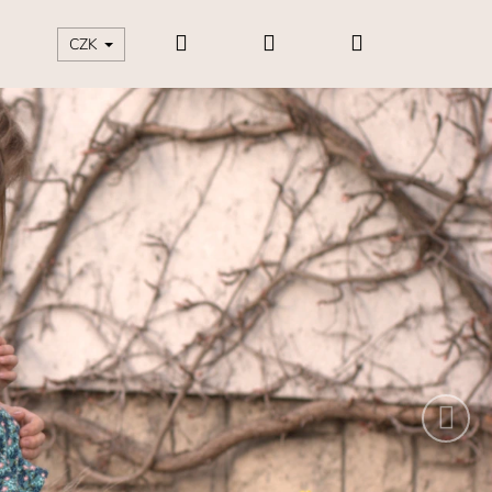
Hledat
Přihlášení
Nákupní
CZK
Následující
košík